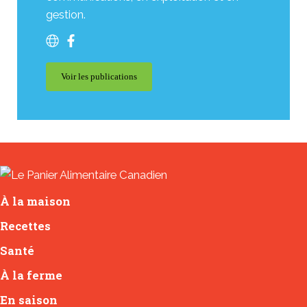
gestion.
Voir les publications
Magpie Marketing
À la maison
Recettes
Santé
À la ferme
En saison