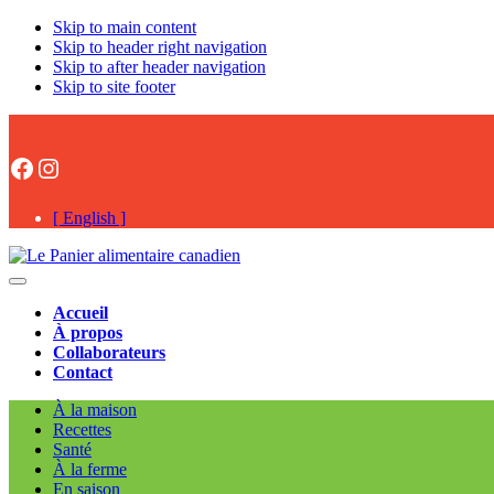
Skip to main content
Skip to header right navigation
Skip to after header navigation
Skip to site footer
Facebook
Instagram
[ English ]
Le
#onaimelesalimentsCAN
Menu
Panier
Accueil
alimentaire
À propos
canadien
Collaborateurs
Contact
À la maison
Recettes
Santé
À la ferme
En saison