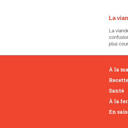
La via
La viande
confusion
plus cou
À la m
Recett
Santé
À la fe
En sai