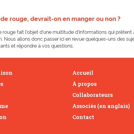
nde rouge, devrait-on en manger ou non ?
 rouge fait l'objet d'une multitude d'informations qui prêtent 
. Nous allons donc passer ici en revue quelques-uns des suje
rants et répondre à vos questions.
aison
Accueil
es
À propos
Collaborateurs
rme
Associés (en anglais)
son
Contact