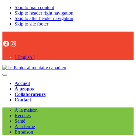
Skip to main content
Skip to header right navigation
Skip to after header navigation
Skip to site footer
Facebook
Instagram
[ English ]
Le
#onaimelesalimentsCAN
Menu
Panier
Accueil
alimentaire
À propos
canadien
Collaborateurs
Contact
À la maison
Recettes
Santé
À la ferme
En saison