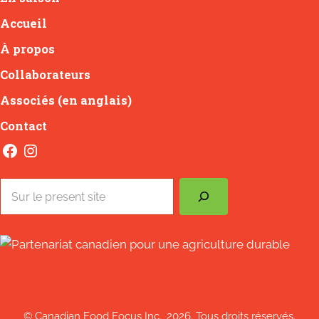
Accueil
À propos
Collaborateurs
Associés (en anglais)
Contact
Facebook
Instagram
Search
© Canadian Food Focus Inc., 2026. Tous droits réservés.