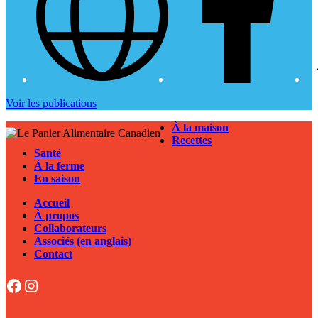
Andrea
Voir les publications
Buckett
À la maison
Recettes
Santé
À la ferme
En saison
Accueil
À propos
Collaborateurs
Associés (en anglais)
Contact
Facebook
Instagram