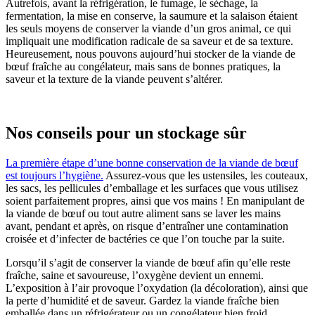
Autrefois, avant la réfrigération, le fumage, le séchage, la
fermentation, la mise en conserve, la saumure et la salaison étaient
les seuls moyens de conserver la viande d’un gros animal, ce qui
impliquait une modification radicale de sa saveur et de sa texture.
Heureusement, nous pouvons aujourd’hui stocker de la viande de
bœuf fraîche au congélateur, mais sans de bonnes pratiques, la
saveur et la texture de la viande peuvent s’altérer.
Nos conseils pour un stockage sûr
La première étape d’une bonne conservation de la viande de bœuf
est toujours l’hygiène.
Assurez-vous que les ustensiles, les couteaux,
les sacs, les pellicules d’emballage et les surfaces que vous utilisez
soient parfaitement propres, ainsi que vos mains ! En manipulant de
la viande de bœuf ou tout autre aliment sans se laver les mains
avant, pendant et après, on risque d’entraîner une contamination
croisée et d’infecter de bactéries ce que l’on touche par la suite.
Lorsqu’il s’agit de conserver la viande de bœuf afin qu’elle reste
fraîche, saine et savoureuse, l’oxygène devient un ennemi.
L’exposition à l’air provoque l’oxydation (la décoloration), ainsi que
la perte d’humidité et de saveur. Gardez la viande fraîche bien
emballée dans un réfrigérateur ou un congélateur bien froid.