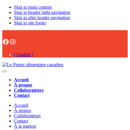
Skip to main content
Skip to header right navigation
Skip to after header navigation
Skip to site footer
Facebook
Instagram
[ English ]
Le
#onaimelesalimentsCAN
Menu
Panier
Accueil
alimentaire
À propos
canadien
Collaborateurs
Contact
Accueil
À propos
Collaborateurs
Contact
À la maison