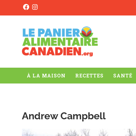
Skip to main content
Skip to header right navigation
Skip to after header navigation
Skip to site footer
Facebook
Instagram
Le Panier alimentaire canadien
#onaimelesalimentsCAN
À LA MAISON
RECETTES
SANTÉ
Andrew Campbell