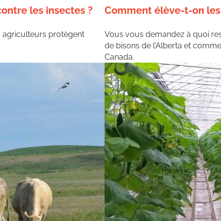
ntre les insectes ?
Comment élève-t-on les 
 agriculteurs protègent
Vous vous demandez à quoi ress
de bisons de l’Alberta et comme
Canada.