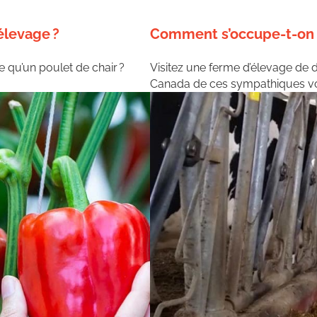
élevage ?
Comment s’occupe-t-on 
e qu’un poulet de chair ?
Visitez une ferme d’élevage de
Canada de ces sympathiques vol