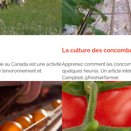
La culture des concombr
rie au Canada est une activité
Apprenez comment les concombre
l’environnement et
quelques heures. Un article int
Campbell @freshairfarmer.